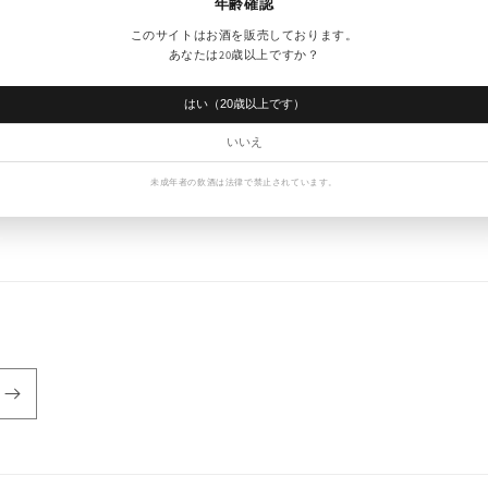
年齢確認
このサイトはお酒を販売しております。
ブログに戻る
あなたは20歳以上ですか？
はい（20歳以上です）
いいえ
未成年者の飲酒は法律で禁止されています。